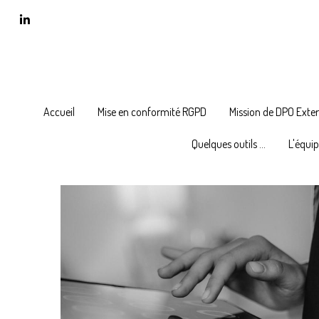
Accueil
Accueil
Mise en conformité RGPD
Mise en conformité RGPD
Mission de DPO Exte
Mission de DPO Exte
Quelques outils ...
Quelques outils ...
L'équi
L'équi