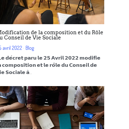
odification de la composition et du Rôle
u Conseil de Vie Sociale
5 avril 2022
·
Blog
𝗲 𝗱𝗲́𝗰𝗿𝗲𝘁 𝗽𝗮𝗿𝘂 𝗹𝗲 𝟮𝟱 𝗔𝘃𝗿𝗶𝗹 𝟮𝟬𝟮𝟮 𝗺𝗼𝗱𝗶𝗳𝗶𝗲
𝗮 𝗰𝗼𝗺𝗽𝗼𝘀𝗶𝘁𝗶𝗼𝗻 𝗲𝘁 𝗹𝗲 𝗿𝗼̂𝗹𝗲 𝗱𝘂 𝗖𝗼𝗻𝘀𝗲𝗶𝗹 𝗱𝗲
𝗲 𝗦𝗼𝗰𝗶𝗮𝗹𝗲 𝗮̀...