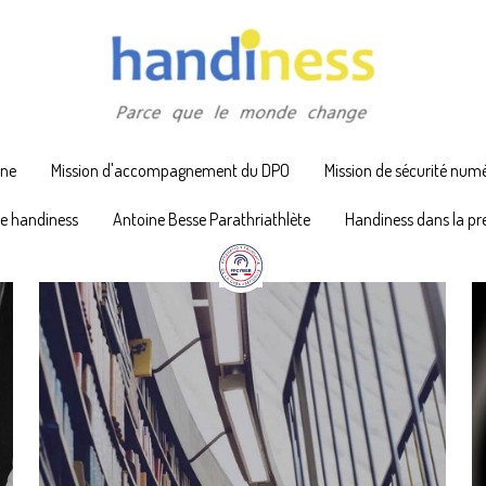
rne
rne
Mission d'accompagnement du DPO
Mission d'accompagnement du DPO
Mission de sécurité num
Mission de sécurité num
pe handiness
pe handiness
Antoine Besse Parathriathlète
Antoine Besse Parathriathlète
Handiness dans la pr
Handiness dans la pr