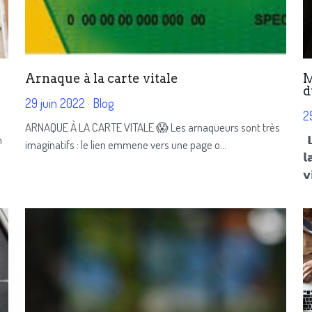
Arnaque à la carte vitale
M
d
29 juin 2022
·
Blog
2
ARNAQUE À LA CARTE VITALE 😱 Les arnaqueurs sont très
n
𝗟
imaginatifs : le lien emmene vers une page o...
𝗹
𝘃