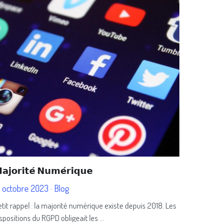
𝗮𝗷𝗼𝗿𝗶𝘁𝗲́ 𝗡𝘂𝗺𝗲́𝗿𝗶𝗾𝘂𝗲
0 octobre 2023
·
Blog
tit rappel : la majorité numérique existe depuis 2018. Les
spositions du RGPD obligeait les ...