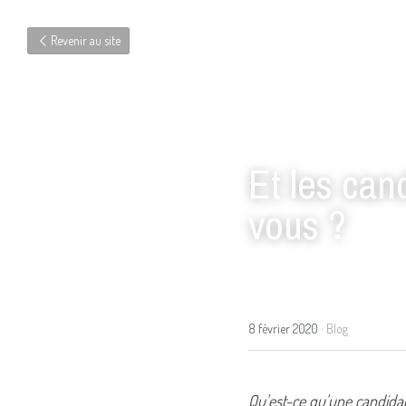
Revenir au site
Et les can
vous ?
8 février 2020
·
Blog
Qu'est-ce qu'une candida