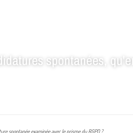
didatures spontanées, qu'en
ture spontanée examinée avec le prisme du RGPD ?